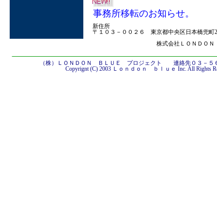
事務所移転のお知らせ。
新住所
〒１０３－００２６ 東京都中央区日本橋兜町22-5
株式会社ＬＯＮＤＯＮ ＢＬＵ
（株）ＬＯＮＤＯＮ ＢＬＵＥ プロジェクト 連絡先０３－５
Copyrignt (C) 2003 Ｌｏｎｄｏｎ ｂｌｕｅ Inc. All Rights Res