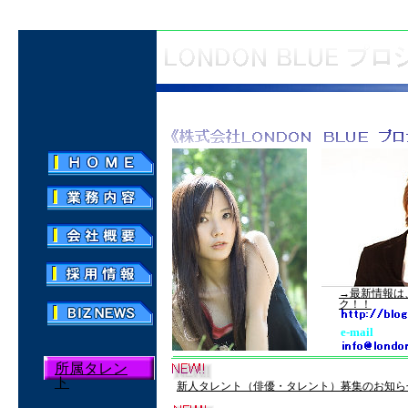
ロンドン ブルー プロジェクト
→最新情報は
ク！！
e-mail
所属タレン
ト
新人タレント（俳優・タレント）募集のお知